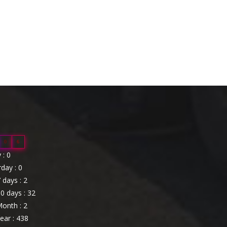
0
6
: 0
day : 0
 days : 2
0 days : 32
onth : 2
ear : 438