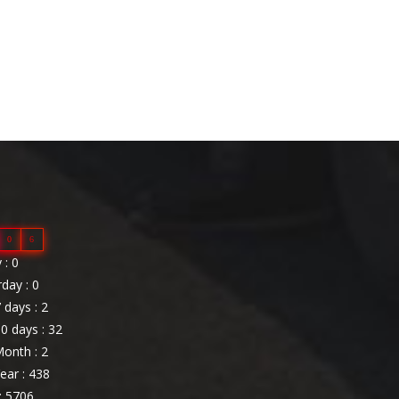
0
6
: 0
day : 0
 days : 2
0 days : 32
onth : 2
ear : 438
: 5706