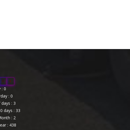
0
6
: 0
day : 0
 days : 3
0 days : 33
onth : 2
ear : 438