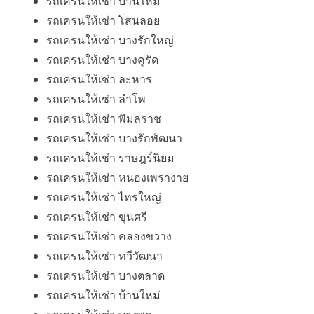
รถเครนให้เช่า บ้านใหม่
รถเครนให้เช่า โสนลอย
รถเครนให้เช่า บางรักใหญ่
รถเครนให้เช่า บางคูรัด
รถเครนให้เช่า ละหาร
รถเครนให้เช่า ลำโพ
รถเครนให้เช่า พิมลราช
รถเครนให้เช่า บางรักพัฒนา
รถเครนให้เช่า ราษฎร์นิยม
รถเครนให้เช่า หนองเพรางาย
รถเครนให้เช่า ไทรใหญ่
รถเครนให้เช่า ขุนศรี
รถเครนให้เช่า คลองขวาง
รถเครนให้เช่า ทวีวัฒนา
รถเครนให้เช่า บางตลาด
รถเครนให้เช่า บ้านใหม่