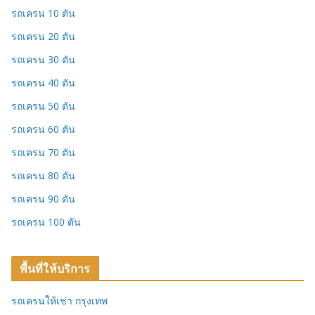
รถเครน 10 ตัน
รถเครน 20 ตัน
รถเครน 30 ตัน
รถเครน 40 ตัน
รถเครน 50 ตัน
รถเครน 60 ตัน
รถเครน 70 ตัน
รถเครน 80 ตัน
รถเครน 90 ตัน
รถเครน 100 ตัน
พื้นที่ให้บริการ
รถเครนให้เช่า กรุงเทพ