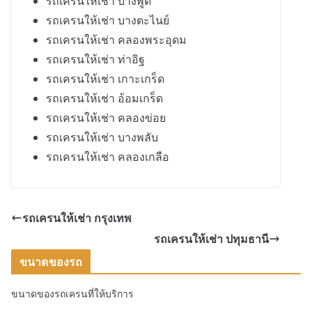
รถเครนให้เช่า บางพูด
รถเครนให้เช่า บางตะไนย์
รถเครนให้เช่า คลองพระอุดม
รถเครนให้เช่า ท่าอิฐ
รถเครนให้เช่า เกาะเกร็ด
รถเครนให้เช่า อ้อมเกร็ด
รถเครนให้เช่า คลองข่อย
รถเครนให้เช่า บางพลับ
รถเครนให้เช่า คลองเกลือ
รถเครนให้เช่า กรุงเทพ
รถเครนให้เช่า ปทุมธานี
ขนาดของรถ
ขนาดของรถเครนที่ให้บริการ