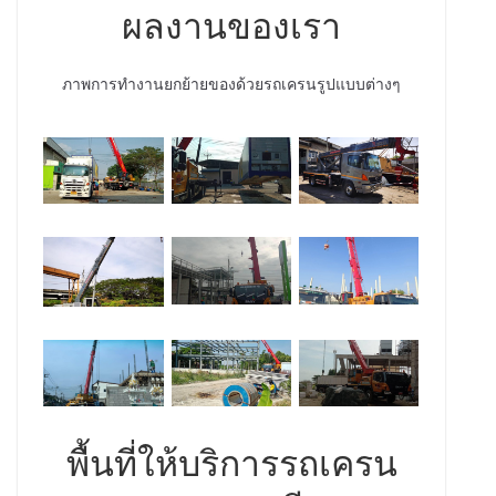
ผลงานของเรา
ภาพการทำงานยกย้ายของด้วยรถเครนรูปแบบต่างๆ
พื้นที่ให้บริการรถเครน