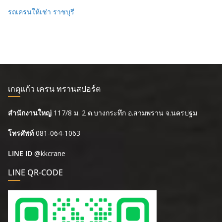
รถเครนให้เช่า ราชบุรี
เกตุแก้ว เครน ทรานสปอร์ต
สำนักงานใหญ่
117/8 ม. 2 ต.บางกระทึก อ.สามพราน จ.นครปฐม
โทรศัพท์
081-064-1063
LINE ID
@kkcrane
LINE QR-CODE